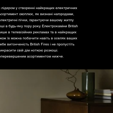
им лідером у створенні найкращих електричних
. Асортимент охоплює, як визнані нагородами,
 електричні пічки, гарантуючи вашому житлу
і в будь-яку пору року. Електрокаміни British
лише в телевізійних рекламах та в найкращих
акож їх можна побачити навіть в оселях ваших
ебе витонченість British Fires і не пропустіть
икрасити свій дім ноткою розкоші.
еперевершеним асортиментом нижче.