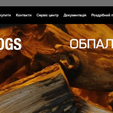
купити
Контакти
Сервіс центр
Документація
Роздрібний 