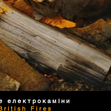
е електрокаміни
British Fires