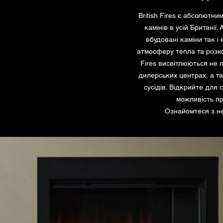
British Fires є абсолютн
камінів в усій Британії
вбудовані каміни так і
атмосферу тепла та розкош
Fires висвітлюються не 
дилерських центрах, а т
сусідів. Відкрийте для с
можливість пр
Ознайомтеся з н