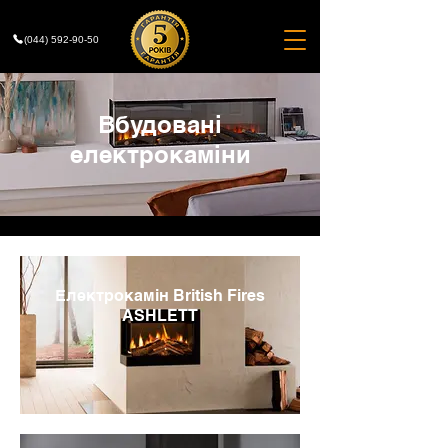
(044) 592-90-50
Вбудовані
електрокаміни​
Електрокамін British Fires
ASHLETT