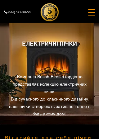
(044) 592-90-50
ЕЛЕКТРИЧНІ ПІЧКИ
Компанія British Fires з гордістю
представляє колекцію електричних
пічок.
Від сучасного до класичного дизайну,
наші пічки створюють затишне тепло в
будь-якому домі.
Відкрийте для себе пічки