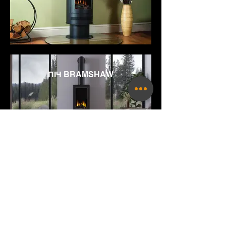
ПІЧ BRAMSHAW
Графік роботи
Під час воєнного стану працюємо за графіком
Пн-Пт: 10:00 - 18:00
Сб-
Нд: Вихідний​
Перед приїздом уточнюйте, під час воєнного стану
можуть бути зміни.